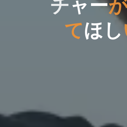
チ
ャ
ー
て
ほ
し
し