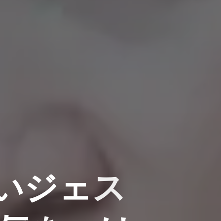
い
ジ
ェ
ェ
ス