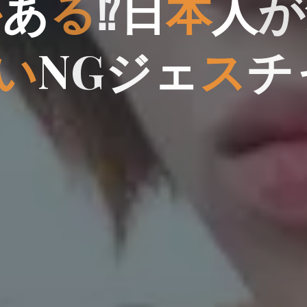
が
あ
る
⁉
日
日
本
人
が
い
N
G
ジ
ェ
ス
チ