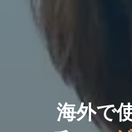
海
外
で