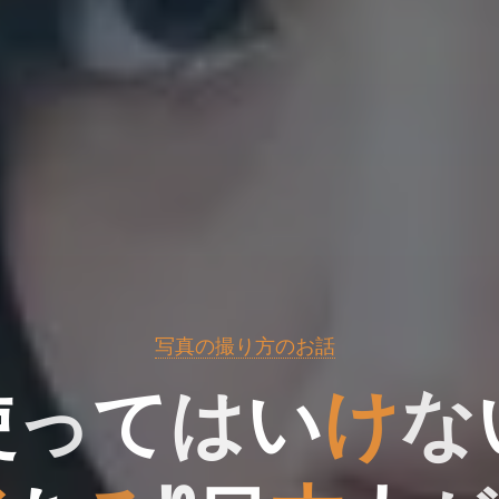
写真の撮り方のお話
使
っ
て
は
い
け
な
な