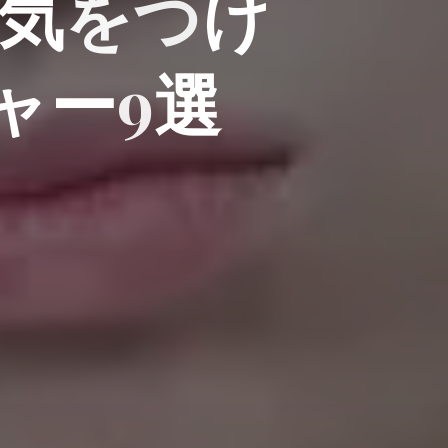
気
を
つ
け
ャ
ー
9
選
選