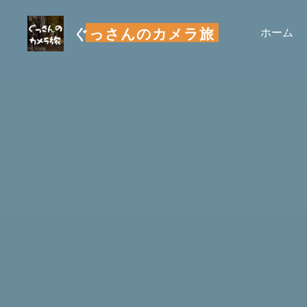
コ
ン
ぐっさんのカメラ旅
ホーム
テ
ン
ツ
へ
ス
キ
ッ
プ