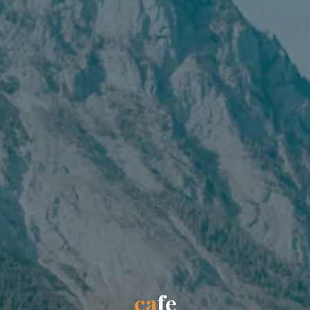
c
a
f
e