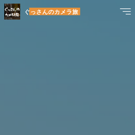
コ
ぐっさんのカメラ旅
ン
テ
ン
ツ
へ
ス
キ
ッ
プ