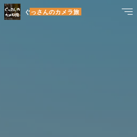
コ
ぐっさんのカメラ旅
ン
テ
ン
ツ
へ
ス
キ
ッ
プ