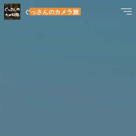
コ
ぐっさんのカメラ旅
ン
テ
ン
ツ
へ
ス
キ
ッ
プ