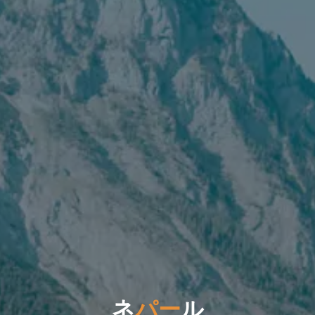
ネ
パ
ー
ル